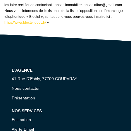
les faire rectifier en contactant Lansac immobilier lansac.aline@gmail.com.
Nous vous informons de l'existence de la liste d'opposition au démarchage
téléphonique « Bloctel », sur laquelle vous pouvez vous inscrire ici :
https://www.bloctel.gouv.fr/
»
L'AGENCE
41 Rue D’Esbly, 77700 COUPVRAY
Nous contacter
Présentation
NOS SERVICES
Estimation
Alerte Email