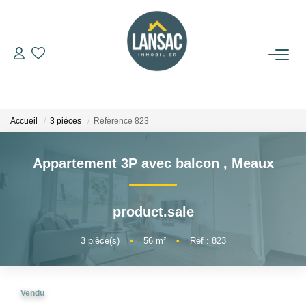
ACHETER
VENDRE
Accueil
3 pièces
Référence 823
BIENS VENDUS
Appartement 3P avec balcon
,
Meaux
L'AGENCE
product.sale
NOUS REJOINDRE
3
pièce(s)
•
56
m²
•
Réf : 823
CONTACT
Vendu