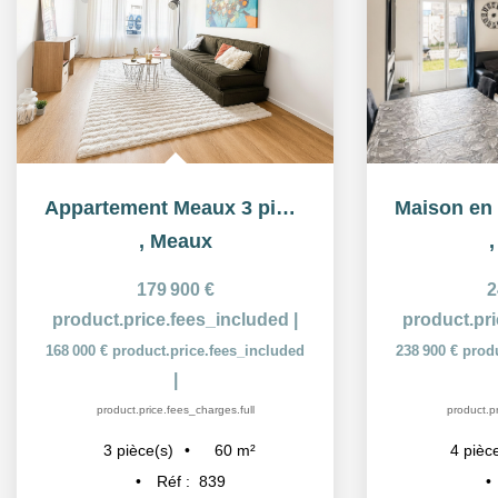
Appartement Meaux 3 pièce(s) 60 m2
,
Meaux
179 900 €
2
product.price.fees_included
|
product.pr
168 000 €
product.price.fees_included
238 900 €
prod
|
product.price.fees_charges.full
product.pr
60
m²
3
pièce(s)
4
pièc
Réf :
839