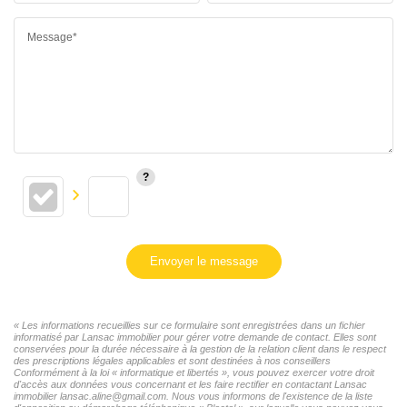
Message*
Envoyer le message
« Les informations recueillies sur ce formulaire sont enregistrées dans un fichier
informatisé par Lansac immobilier pour gérer votre demande de contact. Elles sont
conservées pour la durée nécessaire à la gestion de la relation client dans le respect
des prescriptions légales applicables et sont destinées à nos conseillers
Conformément à la loi « informatique et libertés », vous pouvez exercer votre droit
d'accès aux données vous concernant et les faire rectifier en contactant Lansac
immobilier lansac.aline@gmail.com. Nous vous informons de l'existence de la liste