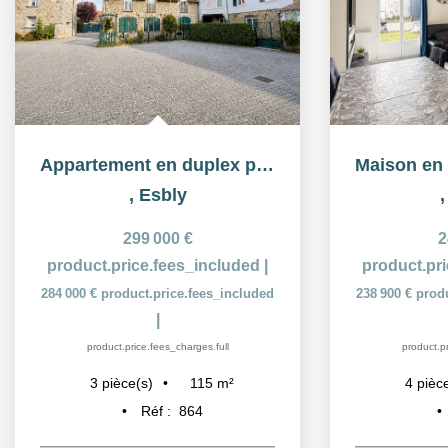
Appartement en duplex proche de la gare d'esbly
,
Esbly
299 000 €
2
product.price.fees_included
|
product.pr
284 000 €
product.price.fees_included
238 900 €
prod
|
product.price.fees_charges.full
product.pr
115
m²
3
pièce(s)
4
pièc
Réf :
864