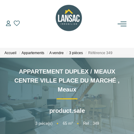
ACHETER
VENDRE
Accueil
Appartements
A vendre
3 pièces
Référence 349
BIENS VENDUS
APPARTEMENT DUPLEX / MEAUX
CENTRE VILLE PLACE DU MARCHÉ
,
L'AGENCE
Meaux
NOUS REJOINDRE
product.sale
CONTACT
3
pièce(s)
•
65
m²
•
Réf : 349