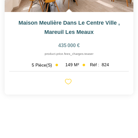
Maison Meulière Dans Le Centre Ville
,
Mareuil Les Meaux
435 000 €
product.price.fees_charges.teaser
149
M²
Réf :
824
5
Pièce(s)