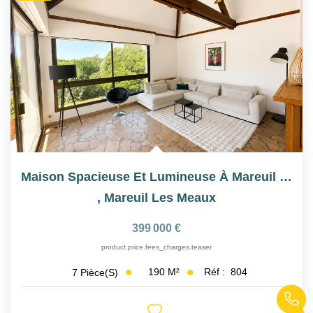
Maison Spacieuse Et Lumineuse À Mareuil Les Meaux
,
Mareuil Les Meaux
399 000 €
product.price.fees_charges.teaser
190
M²
Réf :
804
7
Pièce(s)