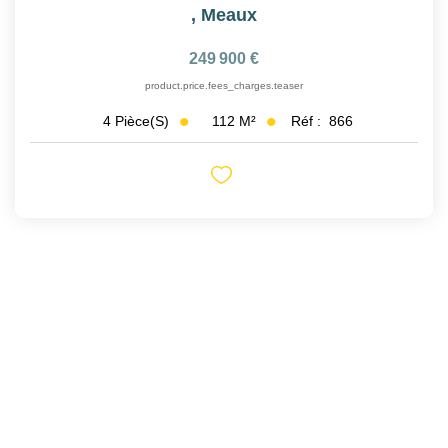
,
Meaux
249 900 €
product.price.fees_charges.teaser
112
M²
Réf :
866
4
Pièce(s)