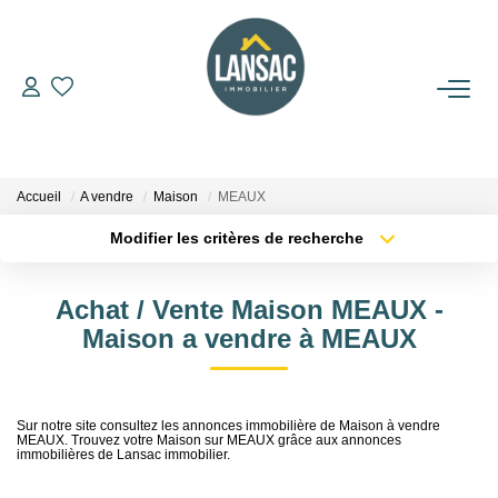
ACHETER
VENDRE
Accueil
A vendre
Maison
MEAUX
Modifier les critères de recherche
BIENS VENDUS
Localisation
Type de bien
Localisation
Sélectionnez...
Achat / Vente Maison MEAUX -
L'AGENCE
Surface min
Budget max
Maison a vendre à MEAUX
NOUS REJOINDRE
Plus de critères
Créer une alerte
Sur notre site consultez les annonces immobilière de Maison à vendre
MEAUX. Trouvez votre Maison sur MEAUX grâce aux annonces
CONTACT
immobilières de Lansac immobilier.