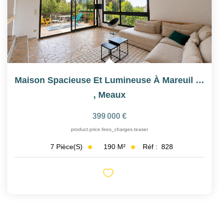
Maison Spacieuse Et Lumineuse À Mareuil Les Meaux Avec Sous...
,
Meaux
399 000 €
product.price.fees_charges.teaser
190
M²
Réf :
828
7
Pièce(s)