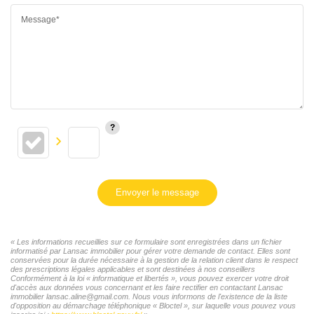
Message*
Envoyer le message
« Les informations recueillies sur ce formulaire sont enregistrées dans un fichier
informatisé par Lansac immobilier pour gérer votre demande de contact. Elles sont
conservées pour la durée nécessaire à la gestion de la relation client dans le respect
des prescriptions légales applicables et sont destinées à nos conseillers
Conformément à la loi « informatique et libertés », vous pouvez exercer votre droit
d'accès aux données vous concernant et les faire rectifier en contactant Lansac
immobilier lansac.aline@gmail.com. Nous vous informons de l'existence de la liste
d'opposition au démarchage téléphonique « Bloctel », sur laquelle vous pouvez vous