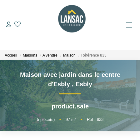
ACHETER
VENDRE
Accueil
Maisons
A vendre
Maison
Référence 833
BIENS VENDUS
Maison avec jardin dans le centre
d'Esbly
,
Esbly
L'AGENCE
product.sale
NOUS REJOINDRE
5
pièce(s)
•
97
m²
•
Réf : 833
CONTACT