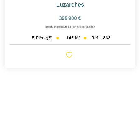
Luzarches
399 900 €
product.price.fees_charges.teaser
145
M²
Réf :
863
5
Pièce(s)