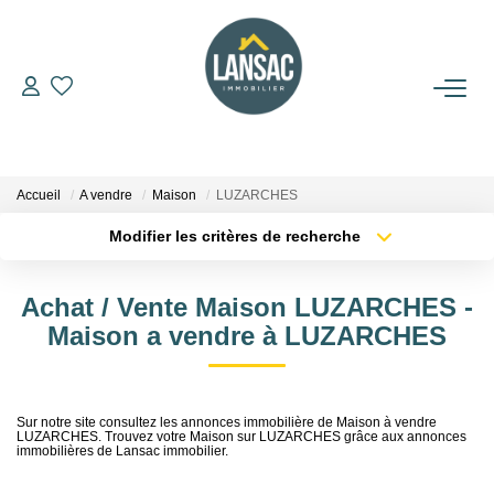
ACHETER
VENDRE
Accueil
A vendre
Maison
LUZARCHES
Modifier les critères de recherche
BIENS VENDUS
Localisation
Type de bien
Localisation
Sélectionnez...
Achat / Vente Maison LUZARCHES -
L'AGENCE
Surface min
Budget max
Maison a vendre à LUZARCHES
NOUS REJOINDRE
Plus de critères
Créer une alerte
Sur notre site consultez les annonces immobilière de Maison à vendre
LUZARCHES. Trouvez votre Maison sur LUZARCHES grâce aux annonces
CONTACT
immobilières de Lansac immobilier.